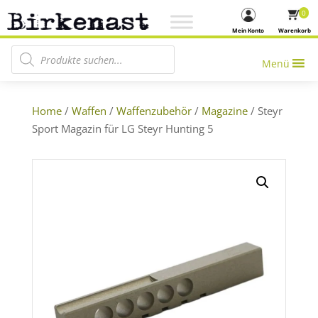
0
Mein Konto
Warenkorb
Products search
Menü
Home
/
Waffen
/
Waffenzubehör
/
Magazine
/ Steyr
Sport Magazin für LG Steyr Hunting 5