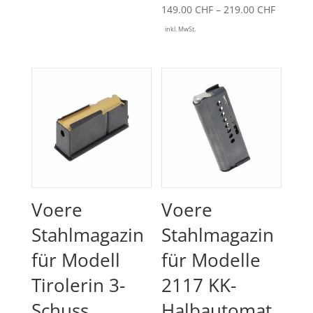
Preissp
149.00
CHF
–
219.00
CHF
149.00 
inkl. MwSt.
bis
219.00 
Voere
Voere
Stahlmagazin
Stahlmagazin
für Modell
für Modelle
Tirolerin 3-
2117 KK-
Schuss
Halbautomat