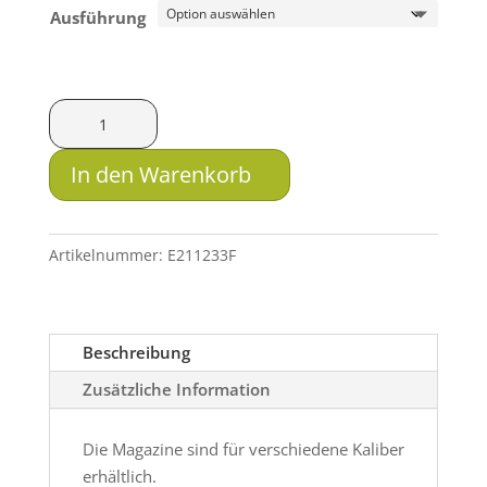
Ausführung
Steyr
Sport
Magazin
In den Warenkorb
für
LG
Steyr
Artikelnummer:
E211233F
Hunting
5
Menge
Beschreibung
Zusätzliche Information
Die Magazine sind für verschiedene Kaliber
erhältlich.