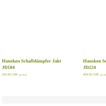
Hausken Schalldämpfer Jakt
Hausken Sc
JD184
JD224
420.00
CHF
484.00
CHF
inkl. MwSt.
inkl. M