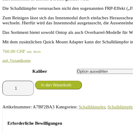
Die Schalldämpfer verursachen nicht den sogenannten FRP-Effekt („Fir
Zum Reinigen lässt sich das Innenmodul durch einfaches Herausschrau
wechseln. Hierfür wird das Innenmodul ausgetauscht, die Ausseneinhe
Das Sortiment bietet sowohl Ontop als auch Overbarrel-Modelle für W
Mit dem zusätzlichen Quick Mount Adapter kann der Schalldämpfer in
760.00
CHF
inkl. MwSt.
zzgl. Versandkosten
Kaliber
Svemko
In den Warenkorb
Schalldämpfer
Hunter
Standard
1.0
Artikelnummer:
A7BF2BA3
Kategorien:
Schalldämpfer
,
Schalldämpfe
-
Gewinde
M15x1
Erforderliche Bewilligungen
Menge