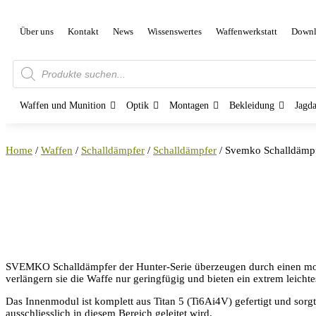
Über uns
Kontakt
News
Wissenswertes
Waffenwerkstatt
Downl
Products
search
Waffen und Munition
Optik
Montagen
Bekleidung
Jagd
Home
/
Waffen
/
Schalldämpfer
/
Schalldämpfer
/ Svemko Schalldämpf
SVEMKO Schalldämpfer der Hunter-Serie überzeugen durch einen mod
verlängern sie die Waffe nur geringfügig und bieten ein extrem leich
Das Innenmodul ist komplett aus Titan 5 (Ti6Ai4V) gefertigt und sorg
ausschliesslich in diesem Bereich geleitet wird.