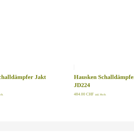
halldämpfer Jakt
Hausken Schalldämpfer
JD224
484.00
CHF
wSt.
inkl. MwSt.