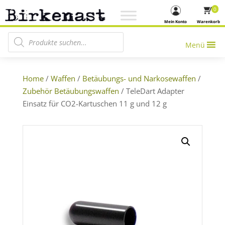
0
Mein Konto
Warenkorb
Products search
Menü
Home
/
Waffen
/
Betäubungs- und Narkosewaffen
/
Zubehör Betäubungswaffen
/ TeleDart Adapter
Einsatz für CO2-Kartuschen 11 g und 12 g