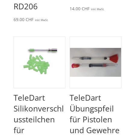
RD206
14.00
CHF
inkl. MwSt.
69.00
CHF
inkl. MwSt.
TeleDart
TeleDart
Silikonverschl
Übungspfeil
ussteilchen
für Pistolen
für
und Gewehre