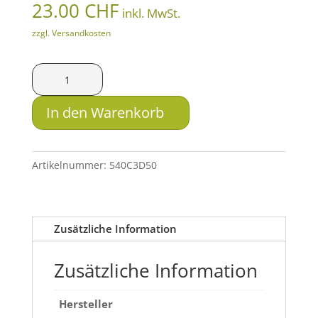
23.00
CHF
inkl. MwSt.
zzgl. Versandkosten
TeleDart
Adapter
Einsatz
In den Warenkorb
für
CO2-
Kartuschen
Artikelnummer:
540C3D50
11
g
und
Zusätzliche Information
12
g
Zusätzliche Information
Menge
Hersteller