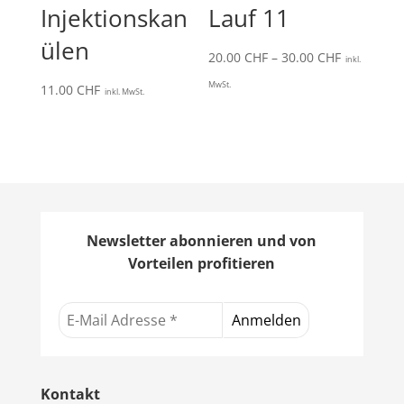
Injektionskan
Lauf 11
ülen
Preisspan
20.00
CHF
–
30.00
CHF
inkl.
20.00 CHF
MwSt.
11.00
CHF
inkl. MwSt.
bis
30.00 CHF
Newsletter abonnieren und von
Vorteilen profitieren
Kontakt