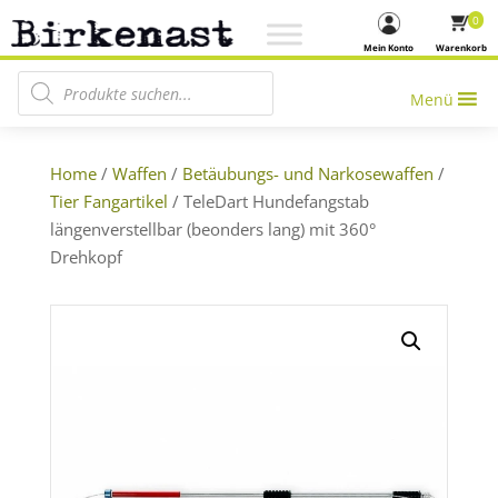
0
Mein Konto
Warenkorb
Products search
Menü
Home
/
Waffen
/
Betäubungs- und Narkosewaffen
/
Tier Fangartikel
/ TeleDart Hundefangstab
längenverstellbar (beonders lang) mit 360°
Drehkopf