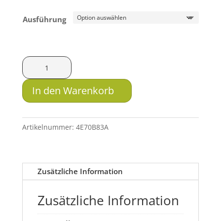
Ausführung
TeleDart
Injektionskanülen
für
In den Warenkorb
Gewehr
und
Pistole
Artikelnummer:
4E70B83A
mit
Widerhaken
Menge
Zusätzliche Information
Zusätzliche Information