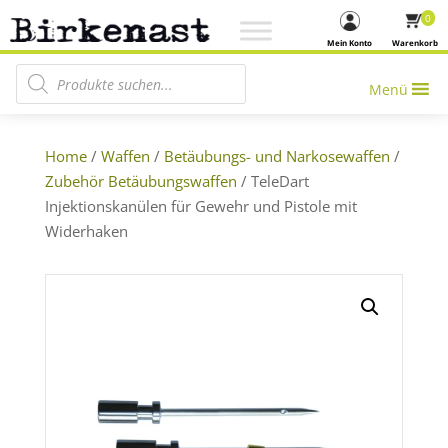
0
Mein Konto
Warenkorb
Products search
Menü
Home
/
Waffen
/
Betäubungs- und Narkosewaffen
/
Zubehör Betäubungswaffen
/ TeleDart
Injektionskanülen für Gewehr und Pistole mit
Widerhaken