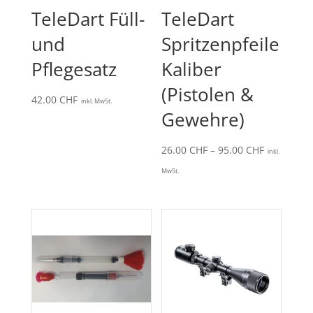
TeleDart Füll-
TeleDart
und
Spritzenpfeile
Pflegesatz
Kaliber
(Pistolen &
42.00
CHF
inkl. MwSt.
Gewehre)
Preisspan
26.00
CHF
–
95.00
CHF
inkl.
26.00 CHF
MwSt.
bis
95.00 CHF