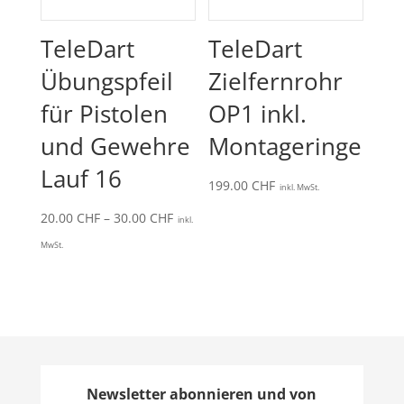
TeleDart
TeleDart
Übungspfeil
Zielfernrohr
für Pistolen
OP1 inkl.
und Gewehre
Montageringe
Lauf 16
199.00
CHF
inkl. MwSt.
Preisspanne:
20.00
CHF
–
30.00
CHF
inkl.
20.00 CHF
MwSt.
bis
30.00 CHF
Newsletter abonnieren und von