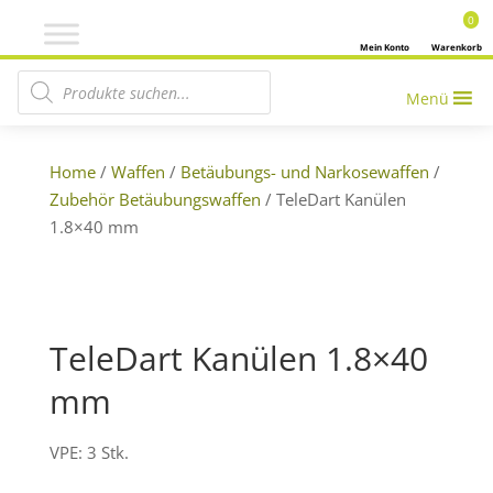
0
Mein Konto
Warenkorb
Products search
Menü
Home
/
Waffen
/
Betäubungs- und Narkosewaffen
/
Zubehör Betäubungswaffen
/ TeleDart Kanülen
1.8×40 mm
TeleDart Kanülen 1.8×40
mm
VPE: 3 Stk.