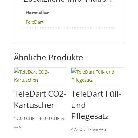
Hersteller
TeleDart
Ähnliche Produkte
TeleDart CO2-
TeleDart Füll-
Kartuschen
und
Pflegesatz
Preisspanne:
17.00
CHF
–
40.00
CHF
inkl.
17.00 CHF
MwSt.
42.00
CHF
inkl. MwSt.
bis