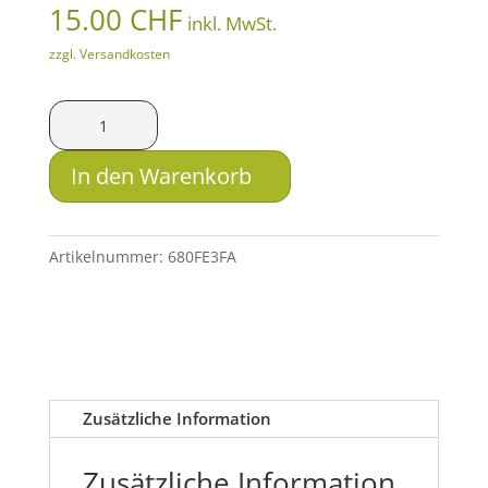
15.00
CHF
inkl. MwSt.
zzgl. Versandkosten
TeleDart
Kanülen
1.8x40
In den Warenkorb
mm
Menge
Artikelnummer:
680FE3FA
Zusätzliche Information
Zusätzliche Information