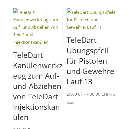
40.00 CHF
TeleDart
Übungspfeil
TeleDart
für Pistolen
Kanülenwerkz
und Gewehre
eug zum Auf-
Lauf 13
und Abziehen
Preisspan
von TeleDart
20.00
CHF
–
30.00
CHF
inkl.
20.00 CHF
MwSt.
Injektionskan
bis
ülen
30.00 CHF