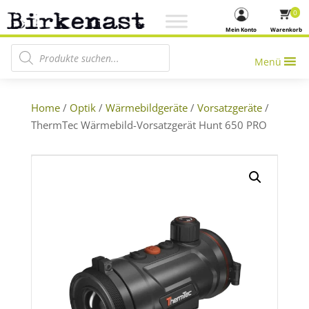
0
Mein Konto
Warenkorb
Products search
Menü
Home
/
Optik
/
Wärmebildgeräte
/
Vorsatzgeräte
/
ThermTec Wärmebild-Vorsatzgerät Hunt 650 PRO