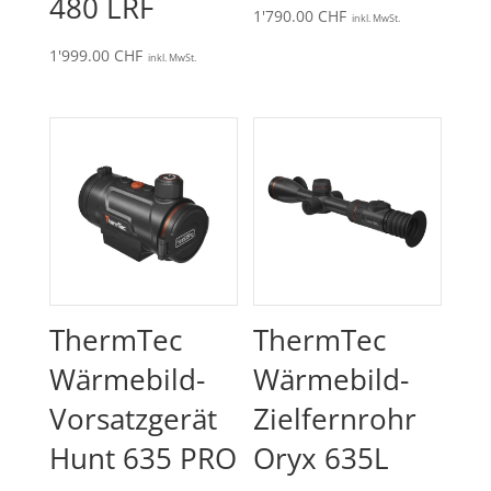
480 LRF
1'790.00
CHF
inkl. MwSt.
1'999.00
CHF
inkl. MwSt.
ThermTec
ThermTec
Wärmebild-
Wärmebild-
Vorsatzgerät
Zielfernrohr
Hunt 635 PRO
Oryx 635L