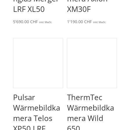
LRF XL50
XM30F
5'690.00
CHF
1'190.00
CHF
inkl. MwSt.
inkl. MwSt.
Pulsar
ThermTec
Wärmebildka
Wärmebildka
mera Telos
mera Wild
XP50 LRF
650