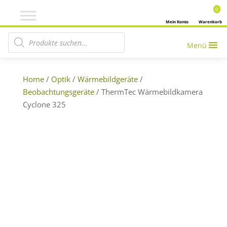
0
Mein Konto
Warenkorb
Products search
Menü
Home
/
Optik
/
Wärmebildgeräte
/
Beobachtungsgeräte
/ ThermTec Wärmebildkamera
Cyclone 325