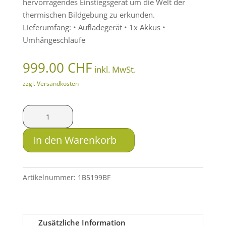
hervorragendes Einstiegsgerät um die Welt der
thermischen Bildgebung zu erkunden.
Lieferumfang: • Aufladegerät • 1x Akkus •
Umhängeschlaufe
999.00
CHF
inkl. MwSt.
zzgl. Versandkosten
ThermTec
Wärmebildkamera
Cyclone
In den Warenkorb
325
Menge
Artikelnummer:
1B5199BF
Zusätzliche Information