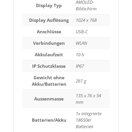
AMOLED-
Display Typ
Bildschirm
Display Auflösung
1024 x 768
Anschlüsse
USB-C
Verbindungen
WLAN
Akkulaufzeit
10 h
IP Schutzklasse
IP67
Gewicht ohne
261 g
Akku/Batterien
135 x 76 x 54
Aussenmasse
mm
1x integrierte
Batterien/Akku
18650er
Batterien