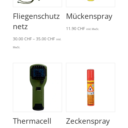
Fliegenschutz
Mückenspray
netz
11.90
CHF
inkl. MwSt.
Preisspanne:
30.00
CHF
–
35.00
CHF
inkl.
30.00 CHF
MwSt.
bis
35.00 CHF
Thermacell
Zeckenspray