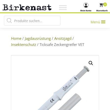
0
Mein Konto
Warenkorb
Products search
Menü
Home
/
Jagdausrüstung
/
Ansitzjagd
/
Insektenschutz
/ Ticksafe Zeckengreifer VET