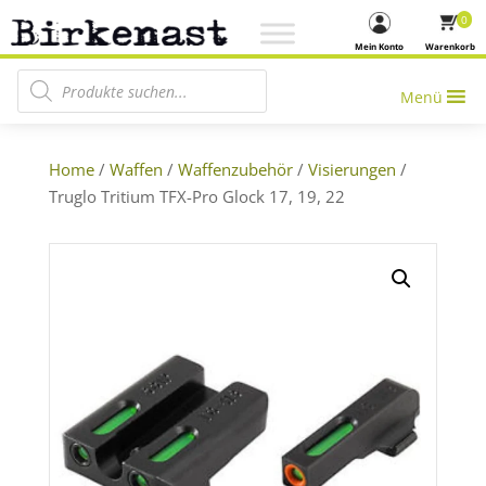
0
Mein Konto
Warenkorb
Products search
Menü
Home
/
Waffen
/
Waffenzubehör
/
Visierungen
/
Truglo Tritium TFX-Pro Glock 17, 19, 22