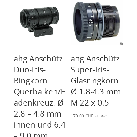
ahg Anschütz
ahg Anschütz
Duo-Iris-
Super-Iris-
Ringkorn
Glasringkorn
Querbalken/F
Ø 1.8-4.3 mm
adenkreuz, Ø
M 22 x 0.5
2,8 – 4,8 mm
170.00
CHF
inkl. MwSt.
innen und 6,4
– 9,0 mm