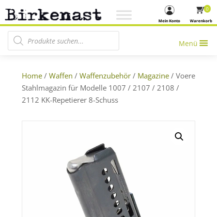
0
Mein Konto
Warenkorb
Products search
Menü
Home
/
Waffen
/
Waffenzubehör
/
Magazine
/ Voere
Stahlmagazin für Modelle 1007 / 2107 / 2108 /
2112 KK-Repetierer 8-Schuss