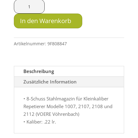
Voere
Stahlmagazin
für
In den Warenkorb
Modelle
1007
/
Artikelnummer:
9F808847
2107
/
2108
Beschreibung
/
2112
Zusätzliche Information
KK-
Repetierer
• 8-Schuss Stahlmagazin für Kleinkaliber
8-
Repetierer Modelle 1007, 2107, 2108 und
Schuss
2112 (VOERE Vöhrenbach)
Menge
• Kaliber: .22 lr.