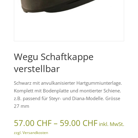
Wegu Schaftkappe
verstellbar
Schwarz mit anvulkanisierter Hartgummiunterlage.
Komplett mit Bodenplatte und montierter Schiene.
z.B. passend für Steyr- und Diana-Modelle. Grösse
27 mm
Preisspann
57.00
CHF
–
59.00
CHF
inkl. MwSt.
57.00 CHF
zzgl. Versandkosten