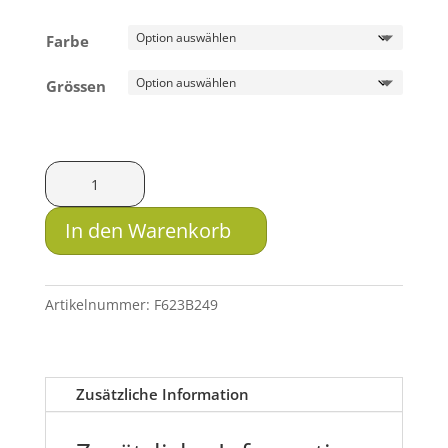
bis
59.00 CHF
Farbe
Grössen
Wegu
Schaftkappe
verstellbar
In den Warenkorb
Menge
Artikelnummer:
F623B249
Zusätzliche Information