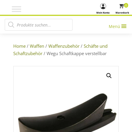
0
Mein Konto
Warenkorb
Products search
Menü
Home
/
Waffen
/
Waffenzubehör
/
Schäfte und
Schaftzubehör
/ Wegu Schaftkappe verstellbar