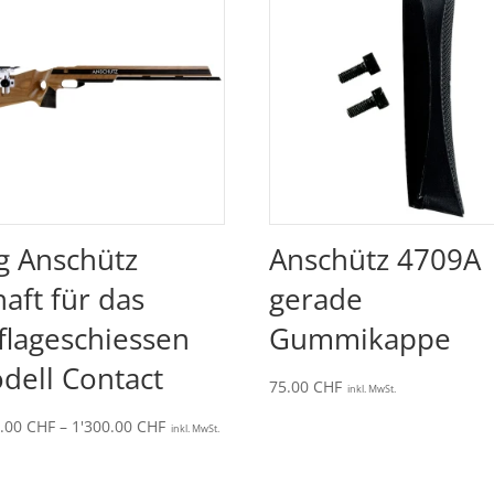
g Anschütz
Anschütz 4709A
haft für das
gerade
flageschiessen
Gummikappe
dell Contact
75.00
CHF
inkl. MwSt.
Preisspanne:
0.00
CHF
–
1'300.00
CHF
inkl. MwSt.
1'260.00 CHF
bis