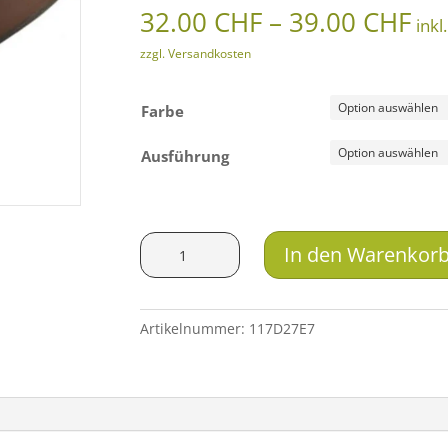
Pr
32.00
CHF
–
39.00
CHF
inkl
32
zzgl. Versandkosten
bis
39
Farbe
Ausführung
Wegu
In den Warenkor
Schaftkappe
Voll
Elastic
Artikelnummer:
117D27E7
Menge