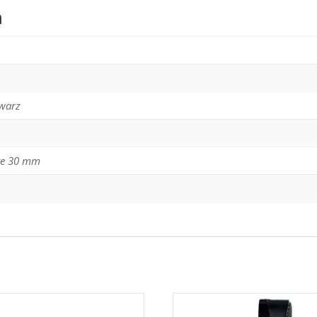
n
warz
ke 30 mm