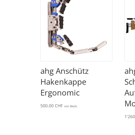
ahg Anschütz
ah
Hakenkappe
Sc
Ergonomic
Au
Mo
500.00
CHF
inkl. MwSt.
1'26