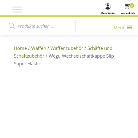
0
Mein Konto
Warenkorb
Products search
Menü
Home
/
Waffen
/
Waffenzubehör
/
Schäfte und
Schaftzubehör
/ Wegu Wechselschaftkappe Slip
Super Elastic