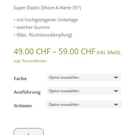
Super Elastic (Shore A-Härte 35°)
• mit hochgezogener Unterlage
• weicher Gummi
• (Max. Rückstossdämpfung)
Preisspann
49.00
CHF
–
59.00
CHF
inkl. MwSt.
49.00 CHF
zzgl. Versandkosten
bis
59.00 CHF
Farbe
Ausführung
Grössen
Wegu