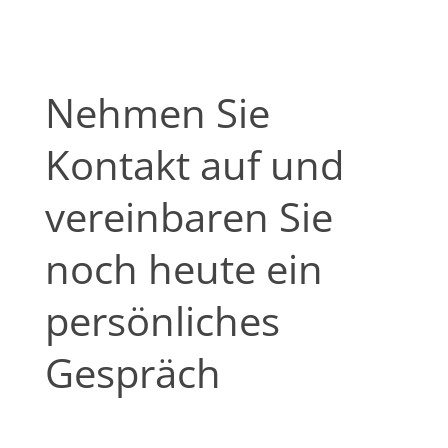
Nehmen
Nehmen Sie
Sie
Kontakt
Kontakt auf und
auf
und
vereinbaren Sie
vereinbaren
Sie
noch heute ein
noch
heute
persönliches
ein
persönliches
Gespräch
Gespräch