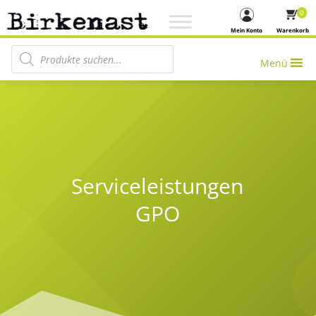
0
Mein Konto
Warenkorb
Products search
Menü
Serviceleistungen
GPO