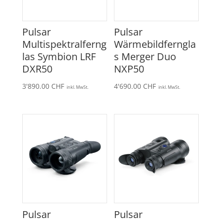
Pulsar
Pulsar
Multispektralferng
Wärmebildferngla
las Symbion LRF
s Merger Duo
DXR50
NXP50
3'890.00
CHF
4'690.00
CHF
inkl. MwSt.
inkl. MwSt.
Pulsar
Pulsar