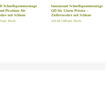
t Schnellspannmontage
Innomount Schnellspannmontage
nd Picatinny für
QD für 12mm Prisma –
ohre mit Schiene
Zielfernrohre mit Schiene
F
inkl. MwSt.
329.00
CHF
inkl. MwSt.