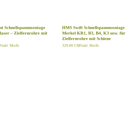
t Schnellspannmontage
HMS Swift Schnellspannmontage
aser – Zielfernrohre mit
Merkel KR1, B3, B4, K3 usw. für
Zielfernrohre mit Schiene
F
inkl. MwSt.
329.00
CHF
inkl. MwSt.