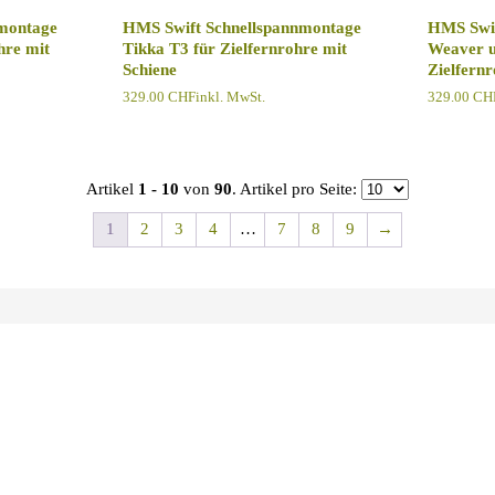
montage
HMS Swift Schnellspannmontage
HMS Swif
hre mit
Tikka T3 für Zielfernrohre mit
Weaver u
Schiene
Zielfernr
329.00
CHF
inkl. MwSt.
329.00
CH
Artikel
1 - 10
von
90
. Artikel pro Seite:
1
2
3
4
…
7
8
9
→