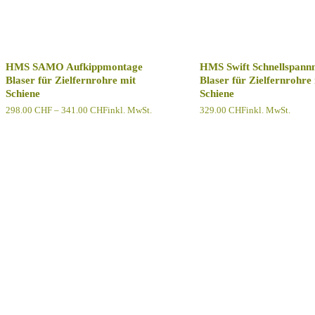
HMS SAMO Aufkippmontage
HMS Swift Schnellspann
Blaser für Zielfernrohre mit
Blaser für Zielfernrohre
Schiene
Schiene
Preisspanne:
298.00
CHF
–
341.00
CHF
inkl. MwSt.
329.00
CHF
inkl. MwSt.
298.00 CHF
bis
341.00 CHF