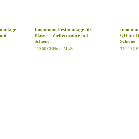
montage
Innomount Festmontage für
Innomoun
 mit
Blaser – Zielfernrohre mit
QD für Bl
Schiene
Schiene
259.00
CHF
inkl. MwSt.
329.00
CH