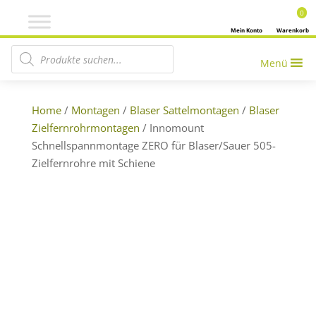
0
Mein Konto
Warenkorb
Products search
Menü
Home
/
Montagen
/
Blaser Sattelmontagen
/
Blaser
Zielfernrohrmontagen
/ Innomount
Schnellspannmontage ZERO für Blaser/Sauer 505-
Zielfernrohre mit Schiene