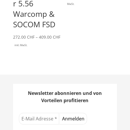
r 5.56
24.00 CHF
MwSt.
bis
Warcomp &
28.00 CHF
SOCOM FSD
Preisspanne:
272.00
CHF
–
409.00
CHF
272.00 CHF
inkl. MwSt.
bis
409.00 CHF
Newsletter abonnieren und von
Vorteilen profitieren