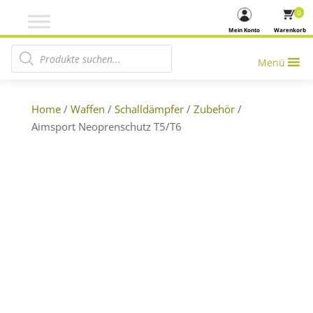
0
Mein Konto
Warenkorb
Products search
Menü
Home
/
Waffen
/
Schalldämpfer
/
Zubehör
/
Aimsport Neoprenschutz T5/T6