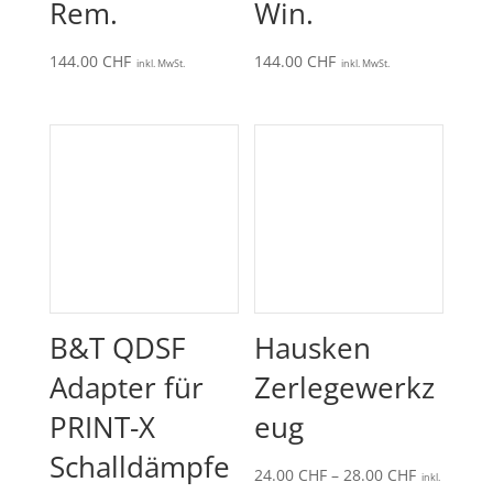
Rem.
Win.
144.00
CHF
144.00
CHF
inkl. MwSt.
inkl. MwSt.
B&T QDSF
Hausken
Adapter für
Zerlegewerkz
PRINT-X
eug
Schalldämpfe
Preisspan
24.00
CHF
–
28.00
CHF
inkl.