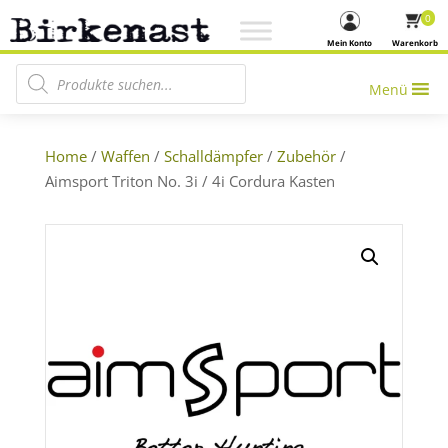
0
Mein Konto
Warenkorb
Products search
Menü
Home
/
Waffen
/
Schalldämpfer
/
Zubehör
/
Aimsport Triton No. 3i / 4i Cordura Kasten