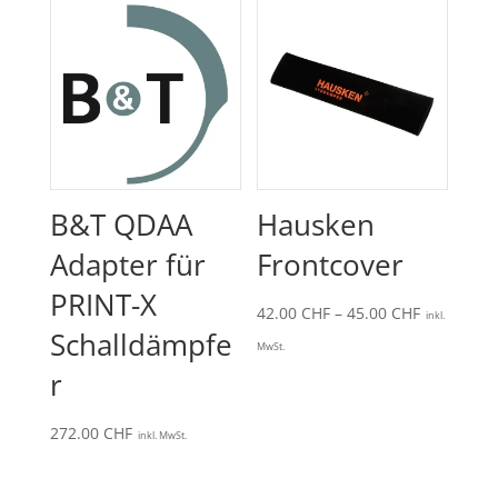
B&T QDAA
Hausken
Adapter für
Frontcover
PRINT-X
Preisspan
42.00
CHF
–
45.00
CHF
inkl.
Schalldämpfe
42.00 CHF
MwSt.
bis
r
45.00 CHF
272.00
CHF
inkl. MwSt.