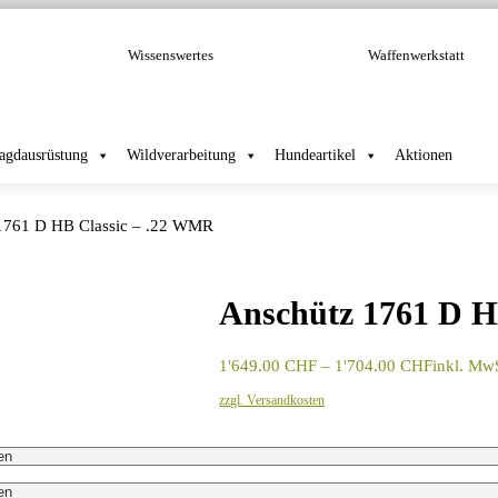
Wissenswertes
Waffenwerkstatt
Jagdausrüstung
Wildverarbeitung
Hundeartikel
Aktionen
1761 D HB Classic – .22 WMR
Anschütz 1761 D H
Preisspan
1'649.00
CHF
–
1'704.00
CHF
inkl. Mw
1'649.00
zzgl. Versandkosten
bis
1'704.00