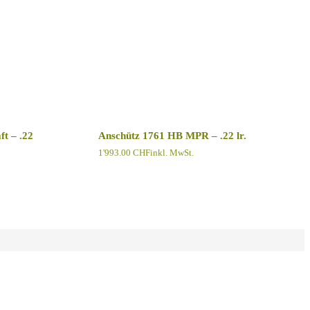
t – .22
Anschütz 1761 HB MPR – .22 lr.
1'993.00
CHF
inkl. MwSt.