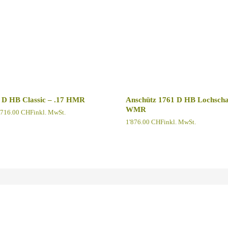
 D HB Classic – .17 HMR
Anschütz 1761 D HB Lochschaf
WMR
Preisspanne:
'716.00
CHF
inkl. MwSt.
1'629.00 CHF
1'876.00
CHF
inkl. MwSt.
bis
1'716.00 CHF