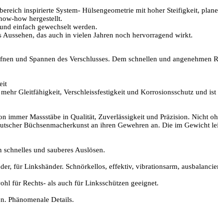
reich inspirierte System- Hülsengeometrie mit hoher Steifigkeit, plane
now-how hergestellt.
l und einfach gewechselt werden.
es Aussehen, das auch in vielen Jahren noch hervorragend wirkt.
 Öffnen und Spannen des Verschlusses. Dem schnellen und angenehmen R
eit
ehr Gleitfähigkeit, Verschleissfestigkeit und Korrosionsschutz und ist
r Massstäbe in Qualität, Zuverlässigkeit und Präzision. Nicht ohne G
deutscher Büchsenmacherkunst an ihren Gewehren an. Die im Gewicht lei
n schnelles und sauberes Auslösen.
er, für Linkshänder. Schnörkellos, effektiv, vibrationsarm, ausbalancie
ohl für Rechts- als auch für Linksschützen geeignet.
on. Phänomenale Details.