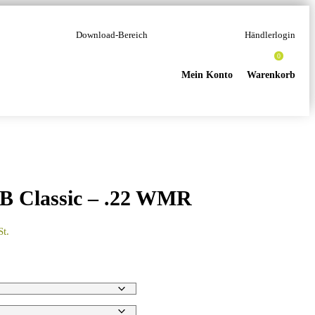
Download-Bereich
Händlerlogin
0
Mein Konto
Warenkorb
B Classic – .22 WMR
ne:
St.
 CHF
 CHF