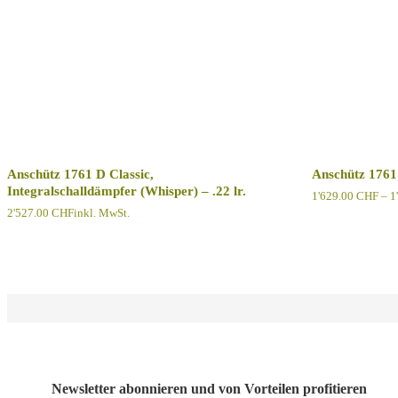
Anschütz 1761 D Classic,
Anschütz 1761
Integralschalldämpfer (Whisper) – .22 lr.
1'629.00
CHF
–
1
2'527.00
CHF
inkl. MwSt.
Newsletter abonnieren und von Vorteilen profitieren