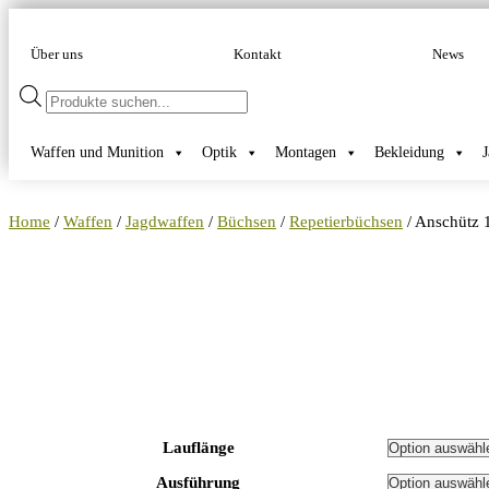
Über uns
Kontakt
News
Products
search
Waffen und Munition
Optik
Montagen
Bekleidung
Home
/
Waffen
/
Jagdwaffen
/
Büchsen
/
Repetierbüchsen
/ Anschütz 
Lauflänge
Ausführung