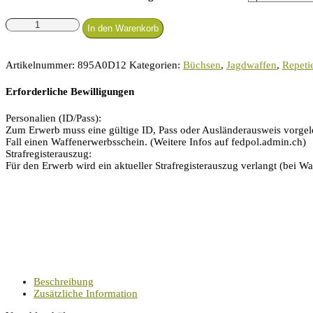
Anschütz
In den Warenkorb
1761
D
HB
Artikelnummer:
895A0D12
Kategorien:
Büchsen
,
Jagdwaffen
,
Repeti
Classic
-
Erforderliche Bewilligungen
.22
WMR
Personalien (ID/Pass):
Menge
Zum Erwerb muss eine gültige ID, Pass oder Ausländerausweis vorgele
Fall einen Waffenerwerbsschein. (Weitere Infos auf fedpol.admin.ch)
Strafregisterauszug:
Für den Erwerb wird ein aktueller Strafregisterauszug verlangt (bei Waf
Beschreibung
Zusätzliche Information