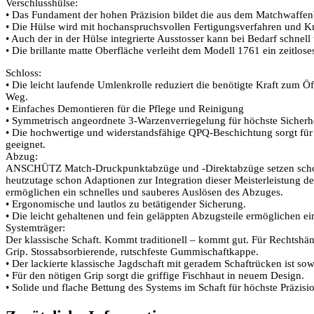
Verschlusshülse:
• Das Fundament der hohen Präzision bildet die aus dem Matchwaffenbe
• Die Hülse wird mit hochanspruchsvollen Fertigungsverfahren und K
• Auch der in der Hülse integrierte Ausstosser kann bei Bedarf schnel
• Die brillante matte Oberfläche verleiht dem Modell 1761 ein zeitlos
Schloss:
• Die leicht laufende Umlenkrolle reduziert die benötigte Kraft zum
Weg.
• Einfaches Demontieren für die Pflege und Reinigung
• Symmetrisch angeordnete 3-Warzenverriegelung für höchste Sicherh
• Die hochwertige und widerstandsfähige QPQ-Beschichtung sorgt für m
geeignet.
Abzug:
ANSCHÜTZ Match-Druckpunktabzüge und -Direktabzüge setzen schon imme
heutzutage schon Adaptionen zur Integration dieser Meisterleistung 
ermöglichen ein schnelles und sauberes Auslösen des Abzuges.
• Ergonomische und lautlos zu betätigender Sicherung.
• Die leicht gehaltenen und fein geläppten Abzugsteile ermöglichen ei
Systemträger:
Der klassische Schaft. Kommt traditionell – kommt gut. Für Rechtshänd
Grip. Stossabsorbierende, rutschfeste Gummischaftkappe.
• Der lackierte klassische Jagdschaft mit geradem Schaftrücken ist sow
• Für den nötigen Grip sorgt die griffige Fischhaut in neuem Design.
• Solide und flache Bettung des Systems im Schaft für höchste Präzisi