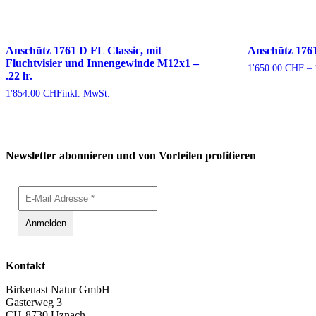
Anschütz 1761 D FL Classic, mit
Anschütz 1761 
Fluchtvisier und Innengewinde M12x1 –
1'650.00
CHF
–
.22 lr.
1'854.00
CHF
inkl. MwSt.
Newsletter abonnieren und von Vorteilen profitieren
Kontakt
Birkenast Natur GmbH
Gasterweg 3
CH-8730 Uznach