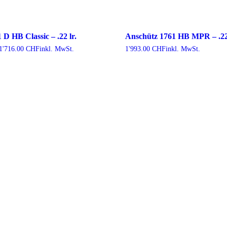
D HB Classic – .22 lr.
Anschütz 1761 HB MPR – .22 
Preisspanne:
1'716.00
CHF
inkl. MwSt.
1'993.00
CHF
inkl. MwSt.
1'650.00 CHF
bis
1'716.00 CHF