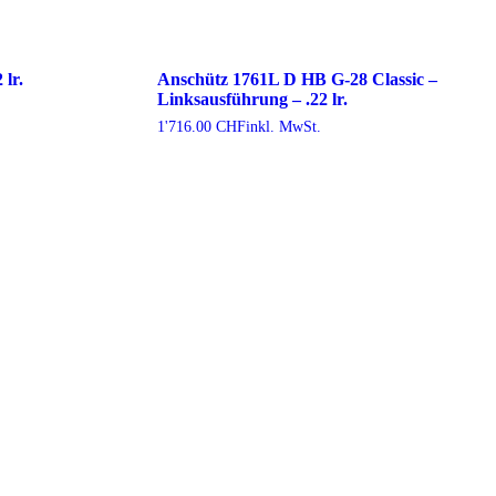
lr.
Anschütz 1761L D HB G-28 Classic –
Linksausführung – .22 lr.
1'716.00
CHF
inkl. MwSt.