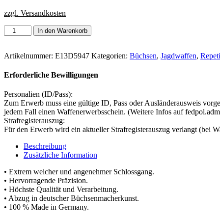
zzgl. Versandkosten
Anschütz
In den Warenkorb
1771
Deutscher
Schaft
Artikelnummer:
E13D5947
Kategorien:
Büchsen
,
Jagdwaffen
,
Repet
-
.222
Erforderliche Bewilligungen
Rem.
Menge
Personalien (ID/Pass):
Zum Erwerb muss eine gültige ID, Pass oder Ausländerausweis vorgel
jedem Fall einen Waffenerwerbsschein. (Weitere Infos auf fedpol.adm
Strafregisterauszug:
Für den Erwerb wird ein aktueller Strafregisterauszug verlangt (bei Wa
Beschreibung
Zusätzliche Information
• Extrem weicher und angenehmer Schlossgang.
• Hervorragende Präzision.
• Höchste Qualität und Verarbeitung.
• Abzug in deutscher Büchsenmacherkunst.
• 100 % Made in Germany.