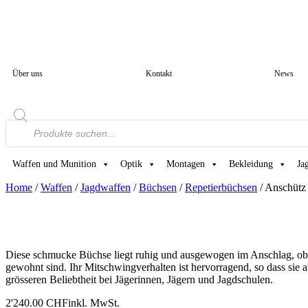
Über uns
Kontakt
News
Products
search
Waffen und Munition
Optik
Montagen
Bekleidung
Ja
Home
/
Waffen
/
Jagdwaffen
/
Büchsen
/
Repetierbüchsen
/ Anschütz
Diese schmucke Büchse liegt ruhig und ausgewogen im Anschlag, ob 
gewohnt sind. Ihr Mitschwingverhalten ist hervorragend, so dass sie 
grösseren Beliebtheit bei Jägerinnen, Jägern und Jagdschulen.
2'240.00
CHF
inkl. MwSt.