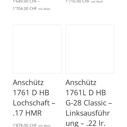
1'649.00
CHF
–
1'716.00
CHF
inkl. MwSt.
Preisspanne:
1'704.00
CHF
inkl. MwSt.
1'649.00 CHF
bis
1'704.00 CHF
Anschütz
Anschütz
1761 D HB
1761L D HB
Lochschaft –
G-28 Classic –
.17 HMR
Linksausführ
ung – .22 lr.
1'878.00
CHF
inkl. MwSt.