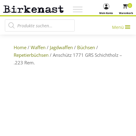
0
Mein Konto
Warenkorb
Products search
Menü
Home
/
Waffen
/
Jagdwaffen
/
Büchsen
/
Repetierbüchsen
/ Anschütz 1771 GRS Schichtholz –
.223 Rem.