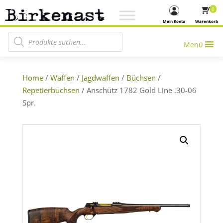
0
Mein Konto
Warenkorb
Products search
Menü
Home
/
Waffen
/
Jagdwaffen
/
Büchsen
/
Repetierbüchsen
/ Anschütz 1782 Gold Line .30-06
Spr.