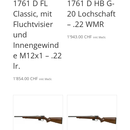
1761 D FL
1761 D HB G-
Classic, mit
20 Lochschaft
Fluchtvisier
– .22 WMR
und
1'943.00
CHF
inkl. MwSt.
Innengewind
e M12x1 – .22
lr.
1'854.00
CHF
inkl. MwSt.