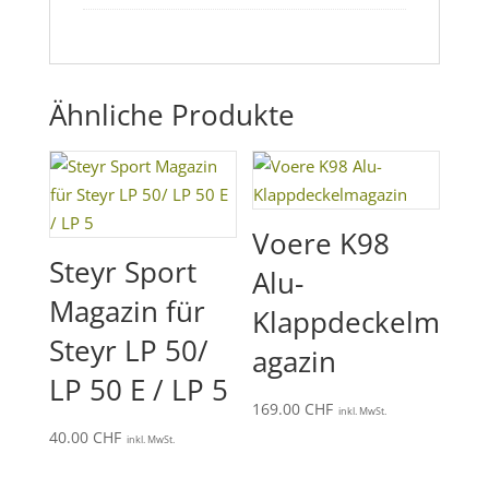
Ähnliche Produkte
Voere K98
Steyr Sport
Alu-
Magazin für
Klappdeckelm
Steyr LP 50/
agazin
LP 50 E / LP 5
169.00
CHF
inkl. MwSt.
40.00
CHF
inkl. MwSt.