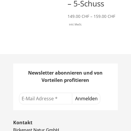
– 5-Schuss
Preissp
149.00
CHF
–
159.00
CHF
149.00 
inkl. MwSt.
bis
159.00 
Newsletter abonnieren und von
Vorteilen profitieren
Kontakt
Birkenast Natur GmbH