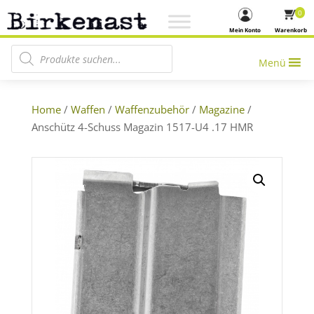
0
Mein Konto
Warenkorb
Products search
Menü
Home
/
Waffen
/
Waffenzubehör
/
Magazine
/
Anschütz 4-Schuss Magazin 1517-U4 .17 HMR