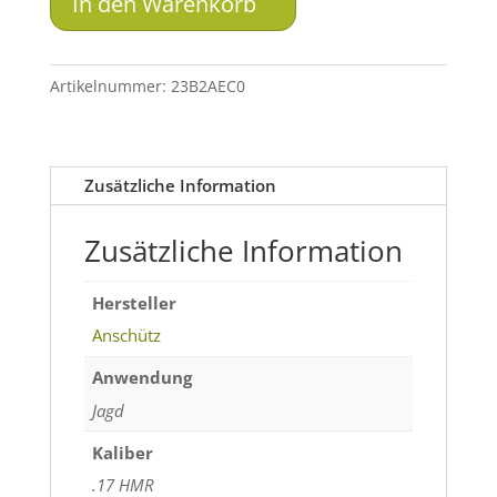
In den Warenkorb
Magazin
1517-
U4
Artikelnummer:
23B2AEC0
.17
HMR
Menge
Zusätzliche Information
Zusätzliche Information
Hersteller
Anschütz
Anwendung
Jagd
Kaliber
.17 HMR