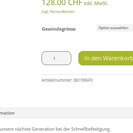
128.00
CHF
inkl. MwSt.
zzgl. Versandkosten
Gewindegrösse
Ase
In den Warenkor
Utra
BoreLock
Mündungsbremse.30/338
Artikelnummer:
801996F0
Menge
rmation
nsere nächste Generation bei der Schnellbefestigung.