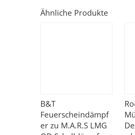
Ähnliche Produkte
B&T
Ro
Feuerscheindämpf
Mü
er zu M.A.R.S LMG
De