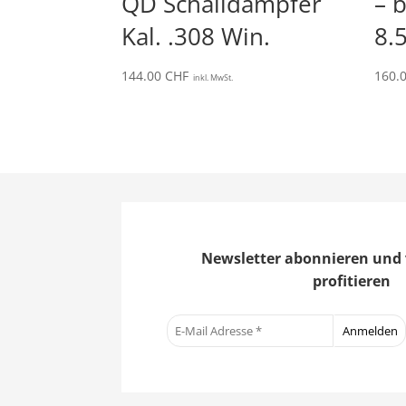
QD Schalldämpfer
– b
Kal. .308 Win.
8.
144.00
CHF
160.
inkl. MwSt.
Newsletter abonnieren und 
profitieren