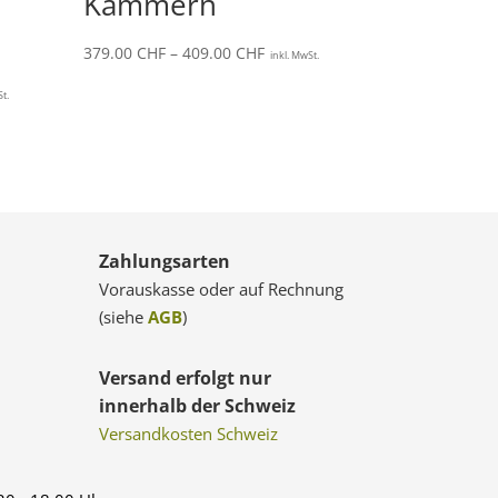
Kammern
Preisspanne:
379.00
CHF
–
409.00
CHF
inkl. MwSt.
379.00 CHF
spanne:
St.
bis
0 CHF
409.00 CHF
0 CHF
Zahlungsarten
Vorauskasse oder auf Rechnung
(siehe
AGB
)
Versand erfolgt nur
innerhalb der Schweiz
Versandkosten Schweiz