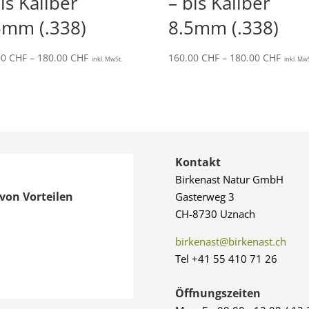
is Kaliber
– bis Kaliber
5mm (.338)
8.5mm (.338)
Preisspanne:
Preis
00
CHF
–
180.00
CHF
160.00
CHF
–
180.00
CHF
inkl. MwSt.
inkl. Mw
160.00 CHF
160.0
bis
bis
180.00 CHF
180.0
Kontakt
Birkenast Natur GmbH
von Vorteilen
Gasterweg 3
CH-8730 Uznach
birkenast@birkenast.ch
Tel +41 55 410 71 26
Öffnungszeiten