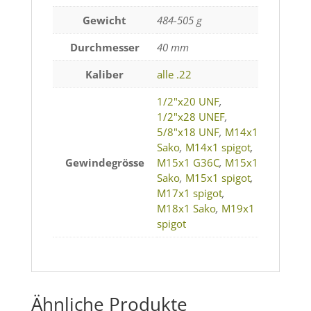
Gewicht
484-505 g
Durchmesser
40 mm
Kaliber
alle .22
1/2"x20 UNF
,
1/2"x28 UNEF
,
5/8"x18 UNF
,
M14x1
Sako
,
M14x1 spigot
,
Gewindegrösse
M15x1 G36C
,
M15x1
Sako
,
M15x1 spigot
,
M17x1 spigot
,
M18x1 Sako
,
M19x1
spigot
Ähnliche Produkte