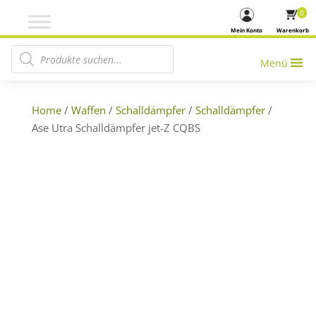
0
Mein Konto
Warenkorb
Products search
Menü
Home
/
Waffen
/
Schalldämpfer
/
Schalldämpfer
/
Ase Utra Schalldämpfer jet-Z CQBS