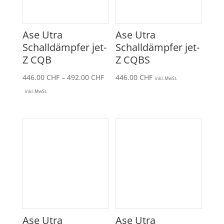
Ase Utra
Ase Utra
Schalldämpfer jet-
Schalldämpfer jet-
Z CQB
Z CQBS
Preisspanne:
446.00
CHF
–
492.00
CHF
446.00
CHF
inkl. MwSt.
446.00 CHF
inkl. MwSt.
bis
492.00 CHF
Ase Utra
Ase Utra