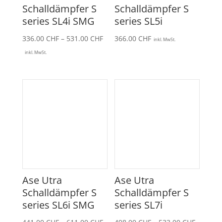
Schalldämpfer S
Schalldämpfer S
series SL4i SMG
series SL5i
Preisspanne:
336.00
CHF
–
531.00
CHF
366.00
CHF
inkl. MwSt.
336.00 CHF
inkl. MwSt.
bis
531.00 CHF
Ase Utra
Ase Utra
Schalldämpfer S
Schalldämpfer S
series SL6i SMG
series SL7i
Preisspanne:
Preissp