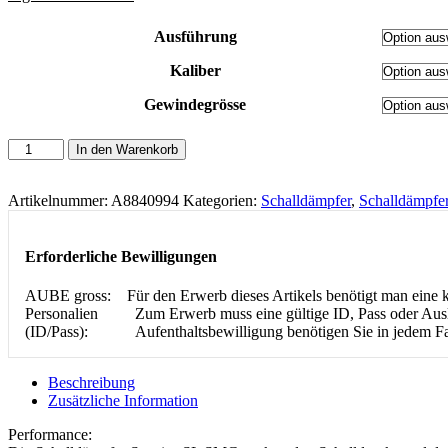
531.00 CHF
Ausführung
Kaliber
Gewindegrösse
Ase
In den Warenkorb
Utra
Schalldämpfer
S
Artikelnummer:
A8840994
Kategorien:
Schalldämpfer
,
Schalldämpfe
series
SL4i
SMG
Erforderliche Bewilligungen
Menge
AUBE gross:
Für den Erwerb dieses Artikels benötigt man ein
Personalien
Zum Erwerb muss eine gültige ID, Pass oder Ausl
(ID/Pass):
Aufenthaltsbewilligung benötigen Sie in jedem Fa
Beschreibung
Zusätzliche Information
Performance: