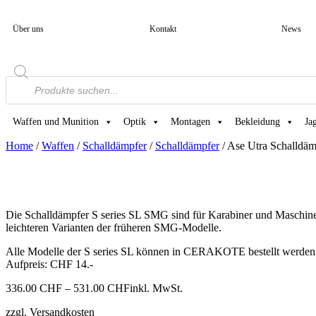
Über uns
Kontakt
News
Products
search
Waffen und Munition
Optik
Montagen
Bekleidung
Ja
Home
/
Waffen
/
Schalldämpfer
/
Schalldämpfer
/ Ase Utra Schalldä
Die Schalldämpfer S series SL SMG sind für Karabiner und Maschinen
leichteren Varianten der früheren SMG-Modelle.
Alle Modelle der S series SL können in CERAKOTE bestellt werden
Aufpreis: CHF 14.-
Preisspanne:
336.00
CHF
–
531.00
CHF
inkl. MwSt.
336.00 CHF
zzgl. Versandkosten
bis