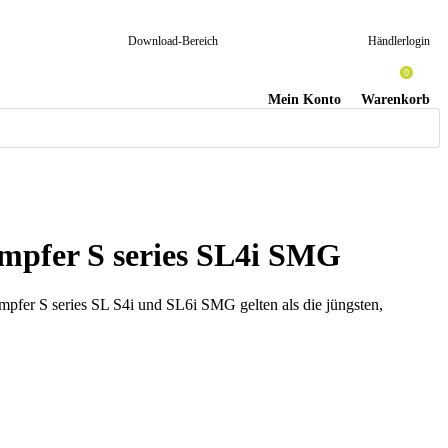
Download-Bereich
Händlerlogin
0
Mein Konto
Warenkorb
ämpfer S series SL4i SMG
pfer S series SL S4i und SL6i SMG gelten als die jüngsten,