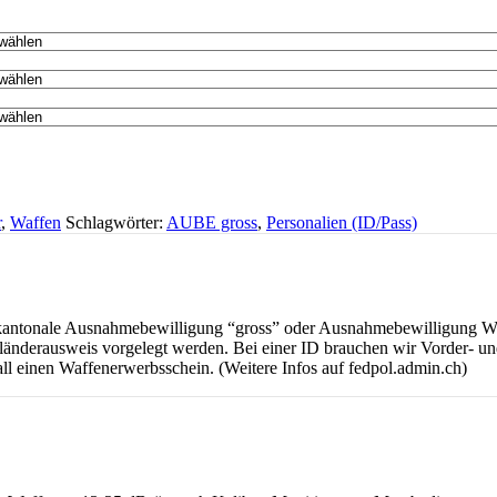
r
,
Waffen
Schlagwörter:
AUBE gross
,
Personalien (ID/Pass)
e kantonale Ausnahmebewilligung “gross” oder Ausnahmebewilligung 
änderausweis vorgelegt werden. Bei einer ID brauchen wir Vorder- und
ll einen Waffenerwerbsschein. (Weitere Infos auf fedpol.admin.ch)