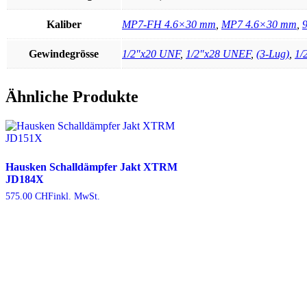
Kaliber
MP7-FH 4.6×30 mm
,
MP7 4.6×30 mm
,
Gewindegrösse
1/2"x20 UNF
,
1/2"x28 UNEF
,
(3-Lug)
,
1/
Ähnliche Produkte
Hausken Schalldämpfer Jakt XTRM
JD184X
575.00
CHF
inkl. MwSt.