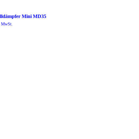
lldämpfer Mini MD35
. MwSt.