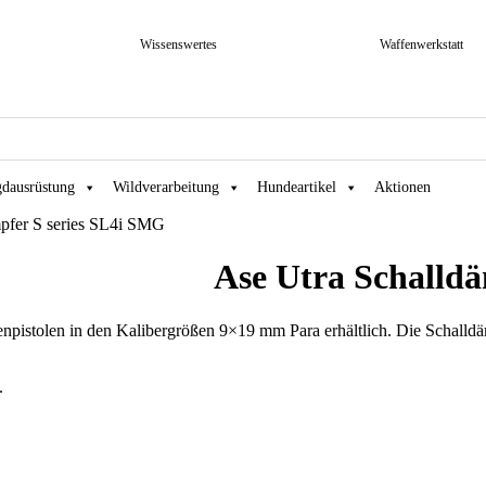
Wissenswertes
Waffenwerkstatt
gdausrüstung
Wildverarbeitung
Hundeartikel
Aktionen
mpfer S series SL4i SMG
Ase Utra Schalld
pistolen in den Kalibergrößen 9×19 mm Para erhältlich. Die Schalldäm
.