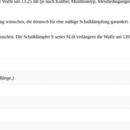
r Waffe um 13-25 dB (je nach Kaliber, Munitionstyp, Messbedingunge
sung wünschen, die dennoch für eine mäßige Schalldämpfung garantiert.
wünschen. Die Schalldämpfer S series SL6i verlängern die Waffe um 12
flänge.)