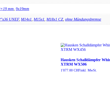
9×19 mm
,
9x19mm
2"x36 UNEF
,
M14x1
,
M15x1
,
M18x1 CZ
,
ohne Mündungsbremse
Hausken Schalldämpfer Whi
XTRM WX506
1'077.00
CHF
inkl. MwSt.