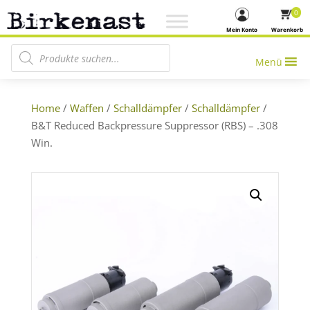
0
Mein Konto
Warenkorb
Products search
Menü
Home
/
Waffen
/
Schalldämpfer
/
Schalldämpfer
/
B&T Reduced Backpressure Suppressor (RBS) – .308
Win.