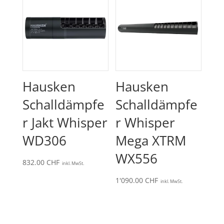
Hausken
Hausken
Schalldämpfe
Schalldämpfe
r Jakt Whisper
r Whisper
WD306
Mega XTRM
WX556
832.00
CHF
inkl. MwSt.
1'090.00
CHF
inkl. MwSt.