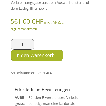
Verbrennungsgase aus dem Auswurffenster und
dem Ladegriff erheblich.
561.00
CHF
inkl. MwSt.
zzgl. Versandkosten
B&T
Reduced
Backpressure
In den Warenkorb
Suppressor
(RBS)
-
Artikelnummer:
B893E4F4
.308
Win.
Menge
Erforderliche Bewilligungen
AUBE
Für den Erwerb dieses Artikels
gross:
benötigt man eine kantonale