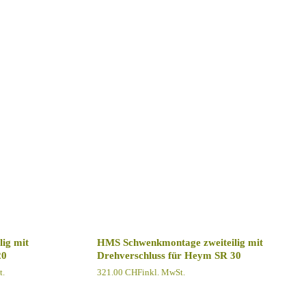
ig mit
HMS Schwenkmontage zweiteilig mit
20
Drehverschluss für Heym SR 30
e:
t.
321.00
CHF
inkl. MwSt.
HF
HF