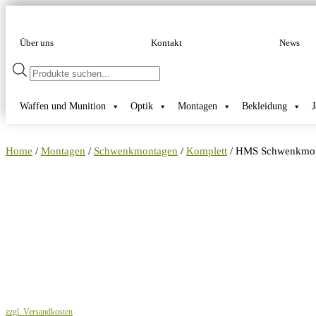
Über uns
Kontakt
News
Products
search
Waffen und Munition
Optik
Montagen
Bekleidung
Home
/
Montagen
/
Schwenkmontagen
/
Komplett
/ HMS Schwenkmonta
zzgl. Versandkosten