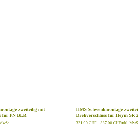
ntage zweiteilig mit
HMS Schwenkmontage zweiteil
s für FN BLR
Drehverschluss für Heym SR 
Preisspann
 MwSt.
321.00
CHF
–
337.00
CHF
inkl. MwS
321.00 C
bis
337.00 C