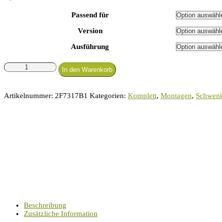
Passend für
Version
Ausführung
HMS
In den Warenkorb
Schwenkmontage
zweiteilig
mit
Artikelnummer:
2F7317B1
Kategorien:
Komplett
,
Montagen
,
Schwen
Drehverschluss
für
Rem
783
Menge
Beschreibung
Zusätzliche Information