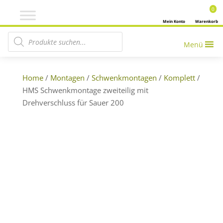
0
Mein Konto
Warenkorb
Products search
Menü
Home
/
Montagen
/
Schwenkmontagen
/
Komplett
/
HMS Schwenkmontage zweiteilig mit
Drehverschluss für Sauer 200