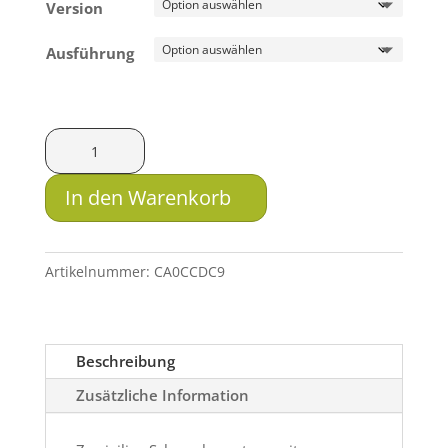
Version
Ausführung
HMS
Schwenkmontage
zweiteilig
In den Warenkorb
mit
Drehverschluss
für
Artikelnummer:
CA0CCDC9
Sauer
200
Menge
Beschreibung
Zusätzliche Information