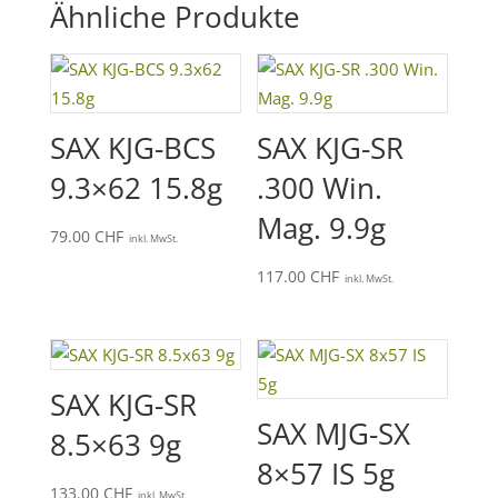
Ähnliche Produkte
SAX KJG-BCS
SAX KJG-SR
9.3×62 15.8g
.300 Win.
Mag. 9.9g
79.00
CHF
inkl. MwSt.
117.00
CHF
inkl. MwSt.
SAX KJG-SR
SAX MJG-SX
8.5×63 9g
8×57 IS 5g
133.00
CHF
inkl. MwSt.