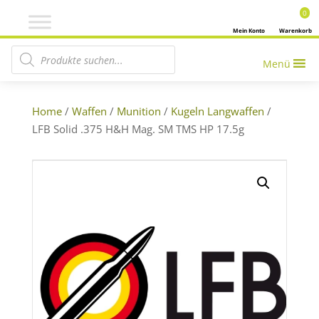
0
Mein Konto
Warenkorb
Products search
Menü
Home
/
Waffen
/
Munition
/
Kugeln Langwaffen
/
LFB Solid .375 H&H Mag. SM TMS HP 17.5g