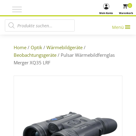
0
Mein Konto
Warenkorb
Products search
Menü
Home
/
Optik
/
Wärmebildgeräte
/
Beobachtungsgeräte
/ Pulsar Wärmebildfernglas
Merger XQ35 LRF