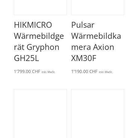
HIKMICRO
Pulsar
Wärmebildge
Wärmebildka
rät Gryphon
mera Axion
GH25L
XM30F
1'799.00
CHF
1'190.00
CHF
inkl. MwSt.
inkl. MwSt.