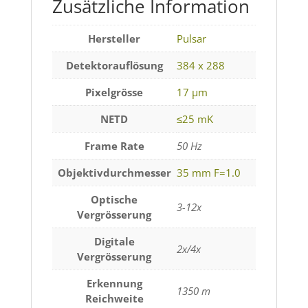
Zusätzliche Information
Hersteller
Pulsar
Detektorauflösung
384 x 288
Pixelgrösse
17 µm
NETD
≤25 mK
Frame Rate
50 Hz
Objektivdurchmesser
35 mm F=1.0
Optische
3-12x
Vergrösserung
Digitale
2x/4x
Vergrösserung
Erkennung
1350 m
Reichweite