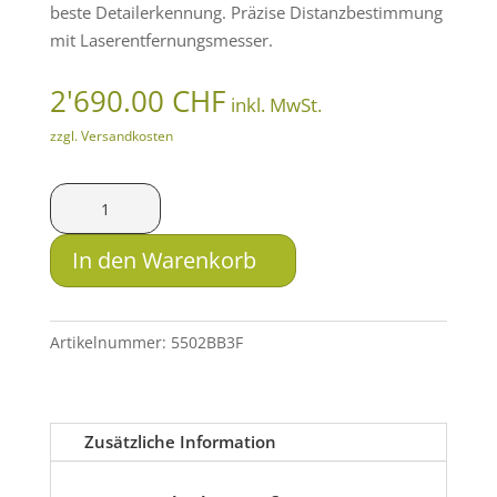
beste Detailerkennung. Präzise Distanzbestimmung
mit Laserentfernungsmesser.
2'690.00
CHF
inkl. MwSt.
zzgl. Versandkosten
Pulsar
Wärmebildfernglas
Merger
In den Warenkorb
XQ35
LRF
Menge
Artikelnummer:
5502BB3F
Zusätzliche Information