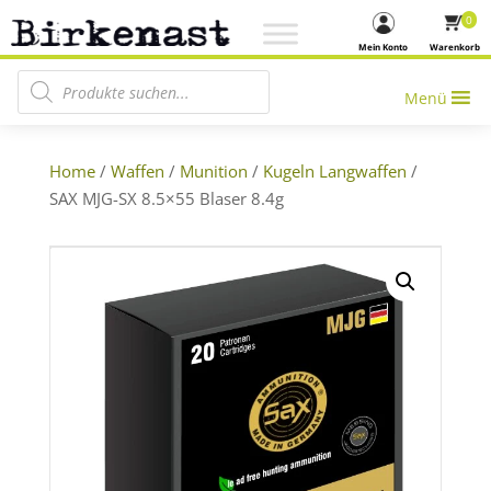
0
Mein Konto
Warenkorb
Products search
Menü
Home
/
Waffen
/
Munition
/
Kugeln Langwaffen
/
SAX MJG-SX 8.5×55 Blaser 8.4g