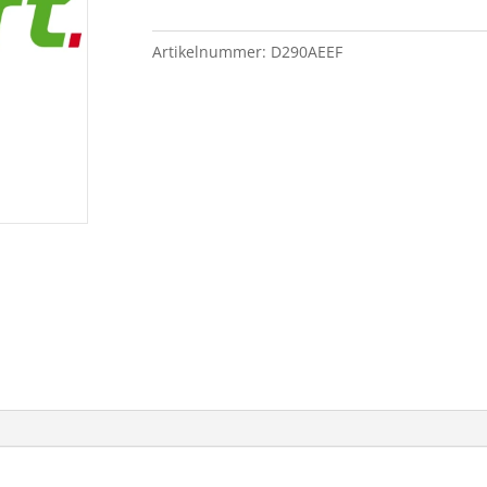
für
Blasrohrspritzen
Artikelnummer:
D290AEEF
Menge