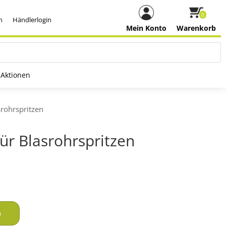
0
h
Händlerlogin
Mein Konto
Warenkorb
Aktionen
srohrspritzen
für Blasrohrspritzen
b