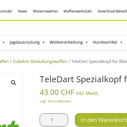
Kontakt
News
Wissenswertes
Waffenwerkstatt
Download-Bereic
Jagdausrüstung
Wildverarbeitung
Hundeartikel
affen
/
Zubehör Betäubungswaffen
/ TeleDart Spezialkopf für Bla
TeleDart Spezialkopf 
43.00
CHF
inkl. MwSt.
zzgl. Versandkosten
TeleDart
In den Warenkor
Spezialkopf