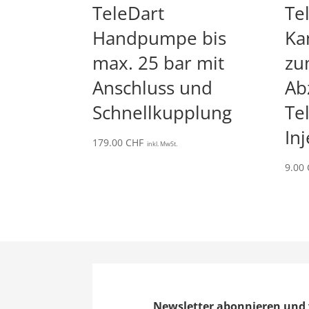
TeleDart
Te
Handpumpe bis
Ka
max. 25 bar mit
zu
Anschluss und
Ab
Schnellkupplung
Te
In
179.00
CHF
inkl. MwSt.
9.00
Newsletter abonnieren und 