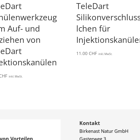
leDart
TeleDart
nülenwerkzeug
Silikonverschluss
m Auf- und
lchen für
ziehen von
Injektionskanül
leDart
11.00
CHF
inkl. MwSt.
jektionskanülen
CHF
inkl. MwSt.
Kontakt
Birkenast Natur GmbH
von Vorteilen
Gasterweg 3