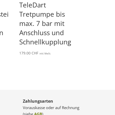
TeleDart
tei
Tretpumpe bis
max. 7 bar mit
en
Anschluss und
Schnellkupplung
179.00
CHF
inkl. MwSt.
Zahlungsarten
Vorauskasse oder auf Rechnung
(siehe
AGB
)