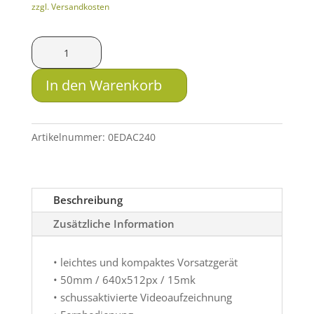
zzgl. Versandkosten
ThermTec
Wärmebild-
Vorsatzgerät
In den Warenkorb
Hunt
635
PRO
Artikelnummer:
0EDAC240
Menge
Beschreibung
Zusätzliche Information
• leichtes und kompaktes Vorsatzgerät
• 50mm / 640x512px / 15mk
• schussaktivierte Videoaufzeichnung