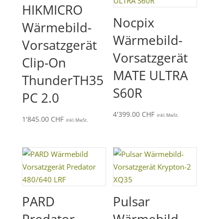
HIKMICRO
Nocpix
Wärmebild-
Wärmebild-
Vorsatzgerät
Vorsatzgerät
Clip-On
MATE ULTRA
ThunderTH35
S60R
PC 2.0
4'399.00
CHF
inkl. MwSt.
1'845.00
CHF
inkl. MwSt.
PARD
Pulsar
Predator
Wärmebild-