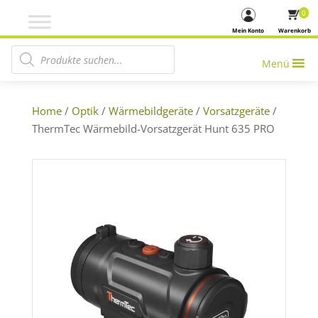
0
Mein Konto
Warenkorb
Products search
Menü
Home
/
Optik
/
Wärmebildgeräte
/
Vorsatzgeräte
/
ThermTec Wärmebild-Vorsatzgerät Hunt 635 PRO