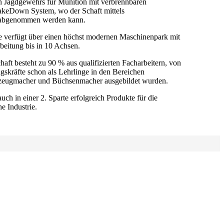
en Jagdgewehrs für Munition mit verbrennbaren
akeDown System, wo der Schaft mittels
s abgenommen werden kann.
e verfügt über einen höchst modernen Maschinenpark mit
eitung bis in 10 Achsen.
haft besteht zu 90 % aus qualifizierten Facharbeitern, von
gskräfte schon als Lehrlinge in den Bereichen
zeugmacher und Büchsenmacher ausgebildet wurden.
uch in einer 2. Sparte erfolgreich Produkte für die
e Industrie.