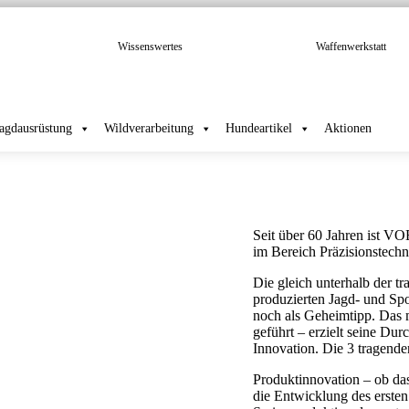
Wissenswertes
Waffenwerkstatt
Jagdausrüstung
Wildverarbeitung
Hundeartikel
Aktionen
Seit über 60 Jahren ist V
im Bereich Präzisionstechn
Die gleich unterhalb der t
produzierten Jagd- und Sp
noch als Geheimtipp. Das 
geführt – erzielt seine Du
Innovation. Die 3 tragende
Produktinnovation – ob das
die Entwicklung des ersten