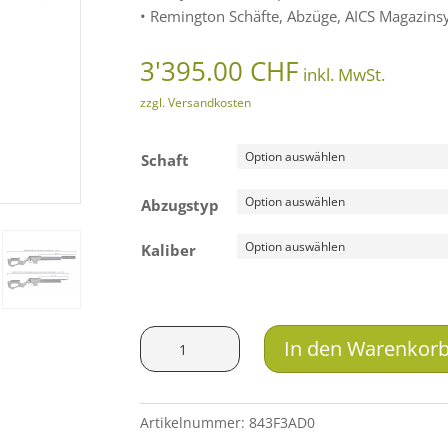
• Remington Schäfte, Abzüge, AICS Magazin
3'395.00
CHF
inkl. MwSt.
zzgl. Versandkosten
Schaft
Abzugstyp
Kaliber
Voere
In den Warenkor
Victor
3
-
Artikelnummer:
843F3AD0
Jagd