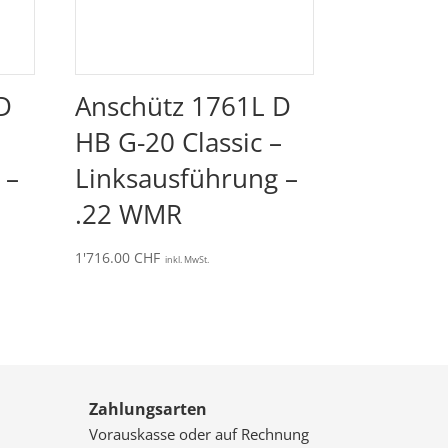
D
Anschütz 1761L D
HB G-20 Classic –
 –
Linksausführung –
.22 WMR
1'716.00
CHF
inkl. MwSt.
Zahlungsarten
Vorauskasse oder auf Rechnung