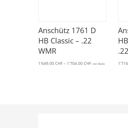
Anschütz 1761 D
An
HB Classic – .22
HB
WMR
.22
Preisspanne:
1'649.00
CHF
–
1'704.00
CHF
1'71
inkl. MwSt.
1'649.00 CHF
bis
1'704.00 CHF