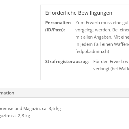
mit
Schalldämpfer
Erforderliche Bewilligungen
-
Personalien
Zum Erwerb muss eine gült
Hera-
(ID/Pass):
vorgelegt werden. Bei eine
Arms-
mit allen Angaben. Mit ein
Edition
in jedem Fall einen Waffen
Menge
fedpol.admin.ch)
Strafregisterauszug:
Für den Erwerb wi
verlangt (bei Waff
rmation
remse und Magazin: ca. 3,6 kg
zin: ca. 2,8 kg