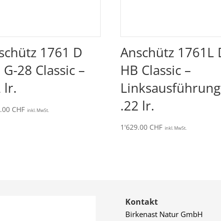
schütz 1761 D
Anschütz 1761L 
 G-28 Classic –
HB Classic –
 lr.
Linksausführung
.22 lr.
6.00
CHF
inkl. MwSt.
1'629.00
CHF
inkl. MwSt.
Kontakt
Birkenast Natur GmbH