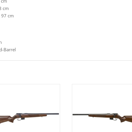
2 cm
08 cm
. 97 cm
h
d-Barrel